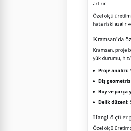
artırır.
Özel ölçü üretilm
hata riski azalır v
Kramsan’da öze
Kramsan, proje ba
yük durumu, hız/iv
Proje analizi:
S
Diş geometrisi
Boy ve parça y
Delik düzeni:
Ş
Hangi ölçüler p
Özel ölçü üretim