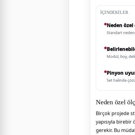
İÇINDEKILER
Neden özel 
Standart neden
Belirlenebil
Modül, boy, del
Pinyon uy
Set halinde çö
Neden özel ölç
Birçok projede s
yapısıyla birebi
gerekir. Bu müda