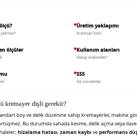
ölçü?
Üretim yaklaşımı
 yetmez?
Kramsan farkı
en ölçüler
Kullanım alanları
ik
Hangi makineler?
umu
SSS
züm
Sık sorulanlar
ü kremayer dişli gerekir?
tandart boy ve delik düzenine sahip kremayerler, makine gö
r örtüşmez. Bu durumda sahada kesme, delik açma veya ilave 
haleler;
hizalama hatası
,
zaman kaybı
ve
performans dü