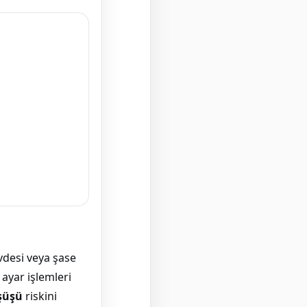
vdesi veya şase
ayar işlemleri
şüşü
riskini