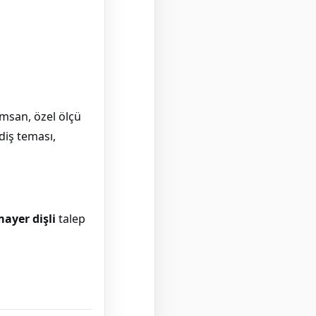
amsan, özel ölçü
diş teması,
mayer dişli
talep