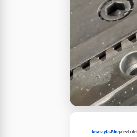
Anasayfa
›
Blog
›
Özel Ölç