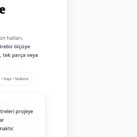
e
on hatları,
birebir ölçüye
e, tek parça veya
• Kapı • Makine
treleri projeye
ar
aktır.