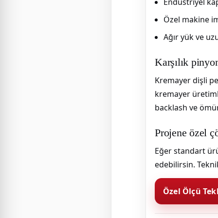
Endüstriyel kap
Özel makine im
Ağır yük ve uz
Karşılık pinyo
Kremayer dişli pe
kremayer üretim
backlash ve ömür
Projene özel ç
Eğer standart ürü
edebilirsin. Tekn
Özel Ölçü Tekl