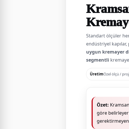
Kramsan
Kremaye
Standart ölçüler he
endüstriyel kapılar,
uygun kremayer di
segmentli
kremayer 
Üretim
Özel ölçü / proj
Özet:
Kramsan, 
göre belirleye
gerektirmeyen,