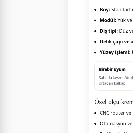
Boy:
Standart d
Modül:
Yük ve 
Diş tipi:
Düz ve
Delik çapı ve a
Yüzey işlemi:
Birebir uyum
Sahada kesme/delik
ortadan kalkar.
Özel ölçü krema
CNC router ve 
Otomasyon ve 