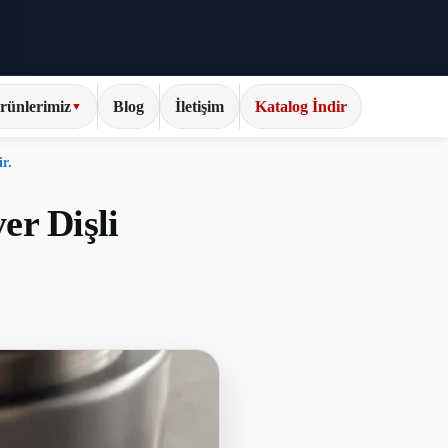
rünlerimiz
Blog
İletişim
Katalog İndir
▼
r.
er Dişli