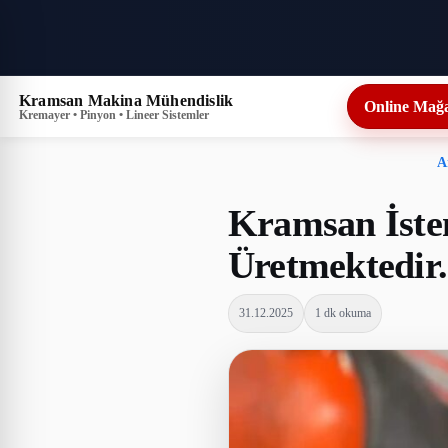
Kramsan Makina Mühendislik
Online Mağ
Kremayer • Pinyon • Lineer Sistemler
A
Kramsan İsten
Üretmektedir.
31.12.2025
1 dk okuma