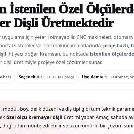
 İstenilen Özel Ölçülerd
r Dişli Üretmektedir
r uygulama için yeterli olmayabilir. CNC makineleri, otomasy
 portal sistemler ve özel makine imalatlarında;
proje bazlı, 
şli
ihtiyacı doğar. Kramsan, bu noktada
istenilen ölçülerd
dişli üretimiyle projeye özel çözümler sunar.
e bazlı
Seçenek
Düz • Helis • Tek parça
Uygulama
CNC • Otomasyon 
modül, boy, delik düzeni ve diş tipi gibi tüm teknik parame
rek
özel ölçü kremayer dişli
üretimi yapar. Amaç; sahada ay
 doğrudan monte edilebilir ve uzun ömürlü bir çözüm sunm