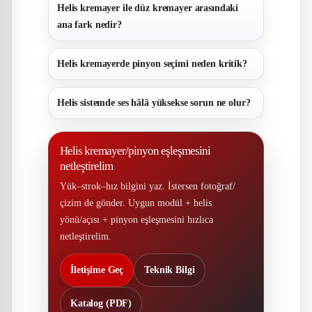
Helis kremayer ile düz kremayer arasındaki
ana fark nedir?
Helis kremayerde pinyon seçimi neden kritik?
Helis sistemde ses hâlâ yüksekse sorun ne olur?
Helis kremayer/pinyon eşleşmesini
netleştirelim
Yük–strok–hız bilgini yaz. İstersen fotoğraf/
çizim de gönder. Uygun modül + helis
yönü/açısı + pinyon eşleşmesini hızlıca
netleştirelim.
İletişime Geç
Teknik Bilgi
Katalog (PDF)