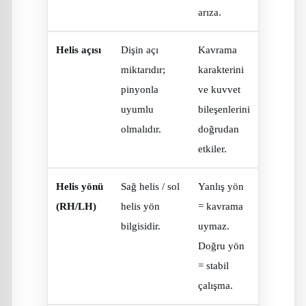
arıza.
Helis açısı
Dişin açı
Kavrama
miktarıdır;
karakterini
pinyonla
ve kuvvet
uyumlu
bileşenlerini
olmalıdır.
doğrudan
etkiler.
Helis yönü
Sağ helis / sol
Yanlış yön
(RH/LH)
helis yön
= kavrama
bilgisidir.
uymaz.
Doğru yön
= stabil
çalışma.