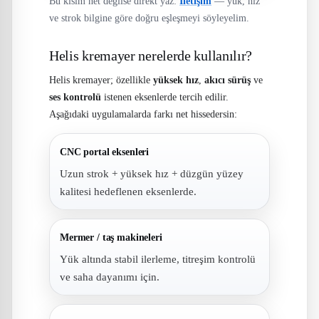
Bu kısım net değilse direkt yaz:
İletişim
— yük, hız
ve strok bilgine göre doğru eşleşmeyi söyleyelim.
Helis kremayer nerelerde kullanılır?
Helis kremayer; özellikle
yüksek hız
,
akıcı sürüş
ve
ses kontrolü
istenen eksenlerde tercih edilir.
Aşağıdaki uygulamalarda farkı net hissedersin:
CNC portal eksenleri
Uzun strok + yüksek hız + düzgün yüzey
kalitesi hedeflenen eksenlerde.
Mermer / taş makineleri
Yük altında stabil ilerleme, titreşim kontrolü
ve saha dayanımı için.