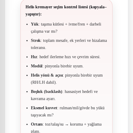
Helis kremayer seçim kontrol listesi (kopyala–
yapıştır):
Yük
: taşıma kütlesi + ivme/fren + darbeli
çalışma var mı?
Strok
: toplam mesafe, ek yerleri ve hizalama
toleransı.
Hız
: hedef ilerleme hızı ve çevrim süresi.
Modül
: pinyonla birebir uyum.
Helis yönü & açısı
: pinyonla birebir uyum
(RH/LH dahil).
Boşluk (backlash)
: hassasiyet hedefi ve
kavrama ayarı.
Eksenel kuvvet
: rulman/mil/gövde bu yükü
taşıyacak mı?
Ortam
: toz/talaş/su → koruma + yağlama
planı.