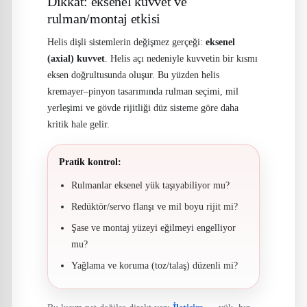
Dikkat: eksenel kuvvet ve
rulman/montaj etkisi
Helis dişli sistemlerin değişmez gerçeği:
eksenel
(axial) kuvvet
. Helis açı nedeniyle kuvvetin bir kısmı
eksen doğrultusunda oluşur. Bu yüzden helis
kremayer–pinyon tasarımında rulman seçimi, mil
yerleşimi ve gövde rijitliği düz sisteme göre daha
kritik hale gelir.
Pratik kontrol:
Rulmanlar eksenel yük taşıyabiliyor mu?
Redüktör/servo flanşı ve mil boyu rijit mi?
Şase ve montaj yüzeyi eğilmeyi engelliyor
mu?
Yağlama ve koruma (toz/talaş) düzenli mi?