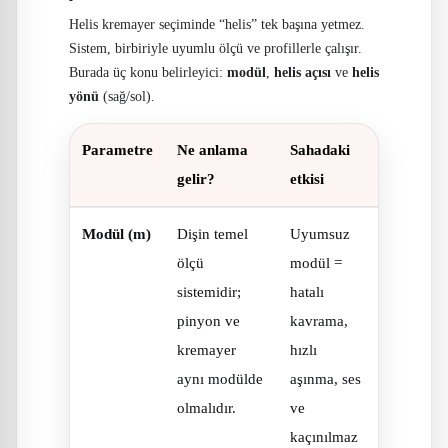
Helis kremayer seçiminde “helis” tek başına yetmez.
Sistem, birbiriyle uyumlu ölçü ve profillerle çalışır.
Burada üç konu belirleyici:
modül
,
helis açısı
ve
helis
yönü
(sağ/sol).
Parametre
Ne anlama
Sahadaki
gelir?
etkisi
Modül (m)
Dişin temel
Uyumsuz
ölçü
modül =
sistemidir;
hatalı
pinyon ve
kavrama,
kremayer
hızlı
aynı modülde
aşınma, ses
olmalıdır.
ve
kaçınılmaz